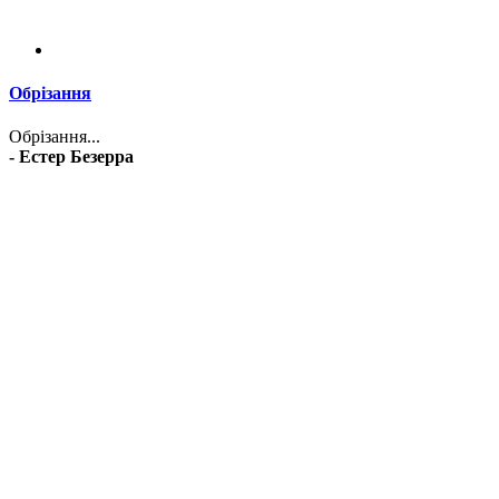
Обрізання
Обрізання...
- Естер Безерра