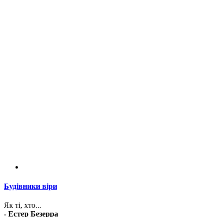
Будівники віри
Як ті, хто...
- Естер Безерра