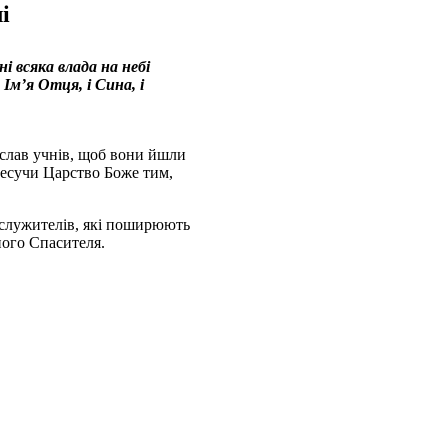
і
і всяка влада на небі
 Ім’я Отця, і Сина, і
ослав учнів, щоб вони йшли
несучи Царство Боже тим,
 служителів, які поширюють
ого Спасителя.