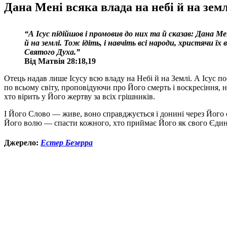
Дана Мені всяка влада на небі й на земл
“А Ісус підійшов і промовив до них та й сказав: Дана Мен
й на землі. Тож ідіть, і навчіть всі народи, христячи їх в
Святого Духа.
”
Від Матвія 28:18,19
Отець надав лише Ісусу всю владу на Небі й на Землі. А Ісус п
по всьому світу, проповідуючи про Його смерть і воскресіння, 
хто вірить у Його жертву за всіх грішників.
І Його Слово — живе, воно справджується і донині через Його
Його волю — спасти кожного, хто приймає Його як свого Єдин
Джерело:
Естер Безерра