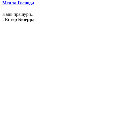
Меч за Господа
Наші пращури...
- Естер Безерра