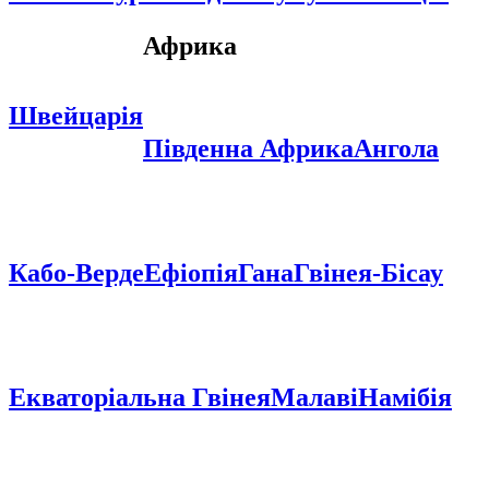
Африка
Швейцарія
Південна Африка
Ангола
Кабо-Верде
Ефіопія
Гана
Гвінея-Бісау
Екваторіальна Гвінея
Малаві
Намібія