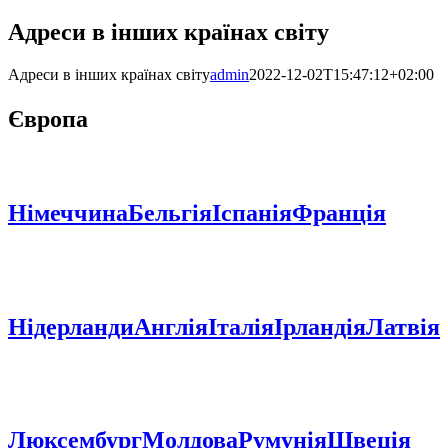
Адреси в інших країнах світу
Адреси в інших країнах світу
admin
2022-12-02T15:47:12+02:00
Європа
Німеччина
Бельгія
Іспанія
Франція
Нідерланди
Англія
Італія
Ірландія
Латвія
Люксембург
Молдова
Румунія
Швеція