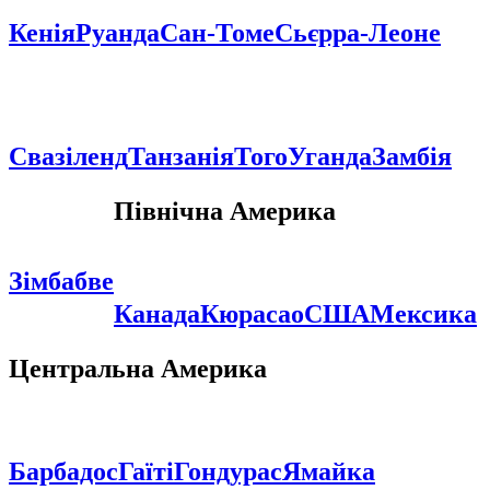
Кенія
Руанда
Сан-Томе
Сьєрра-Леоне
Свазіленд
Танзанія
Того
Уганда
Замбія
Північна Америка
Зімбабве
Канада
Кюрасао
США
Мексика
Центральна Америка
Барбадос
Гаїті
Гондурас
Ямайка