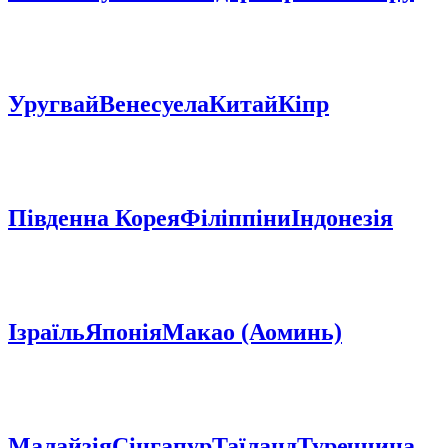
Уругвай
Венесуела
Китай
Кіпр
Південна Корея
Філіппіни
Індонезія
Ізраїль
Японія
Макао (Аоминь)
Малайзія
Сінгапур
Таїланд
Туреччина