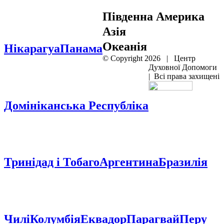
Південна Америка
Азія
Океанія
Нікарагуа
Панама
© Copyright
2026 | Центр
Духовної Допомоги
| Всі права захищені
Домініканська Республіка
Тринідад і Тобаго
Аргентина
Бразилія
Чилі
Колумбія
Еквадор
Парагвай
Перу