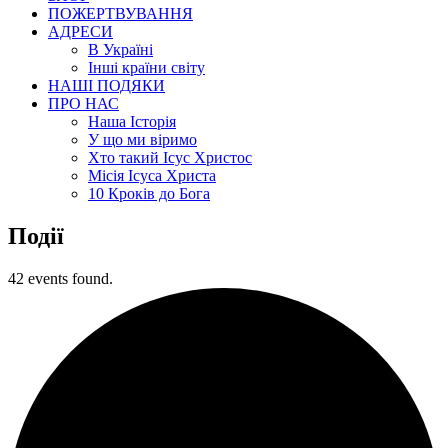
ПОЖЕРТВУВАННЯ
АДРЕСИ
В Україні
Інші країни світу
НАШІ ПОДЯКИ
ПРО НАС
Наша Історія
У що ми віримо
Хто такий Ісус Христос
Місія Ісуса Христа
10 Кроків до Бога
Події
42 events found.