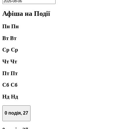
Афіша на Події
Пн
Пн
Вт
Вт
Ср
Ср
Чт
Чт
Пт
Пт
Сб
Сб
Нд
Нд
0 подія,
27