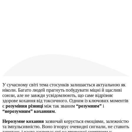
У сучасному світі тема стосунків залишається актуальною як
ніколи. Багато людей прагнуть побудувати міцні й щасливі
союзи, але не завжди усвідомлюють, що саме відрізняє
здорове кохання від токсичного. Одним із ключових моментів
є
розуміння різниці
між так званим
“розумним”
і
“нерозумним” коханням
.
Нерозумне кохання
зазвичай керується емоціями, залежністю
та імпульсивністю. Воно ігнорує очевидні сигнали, не ставить
запитань і часто закриває очі на тривожні симптоми у