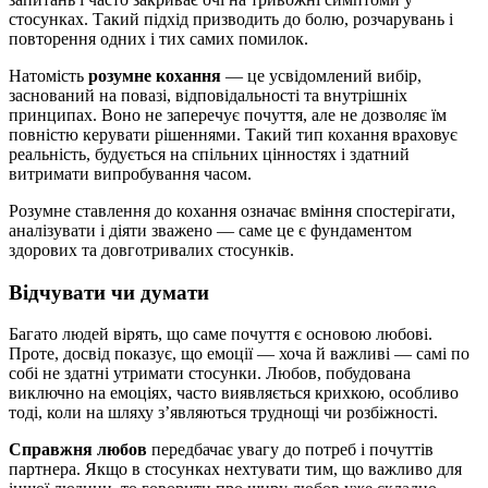
стосунках. Такий підхід призводить до болю, розчарувань і
повторення одних і тих самих помилок.
Натомість
розумне кохання
— це усвідомлений вибір,
заснований на повазі, відповідальності та внутрішніх
принципах. Воно не заперечує почуття, але не дозволяє їм
повністю керувати рішеннями. Такий тип кохання враховує
реальність, будується на спільних цінностях і здатний
витримати випробування часом.
Розумне ставлення до кохання означає вміння спостерігати,
аналізувати і діяти зважено — саме це є фундаментом
здорових та довготривалих стосунків.
Відчувати чи думати
Багато людей вірять, що саме почуття є основою любові.
Проте, досвід показує, що емоції — хоча й важливі — самі по
собі не здатні утримати стосунки. Любов, побудована
виключно на емоціях, часто виявляється крихкою, особливо
тоді, коли на шляху з’являються труднощі чи розбіжності.
Справжня любов
передбачає увагу до потреб і почуттів
партнера. Якщо в стосунках нехтувати тим, що важливо для