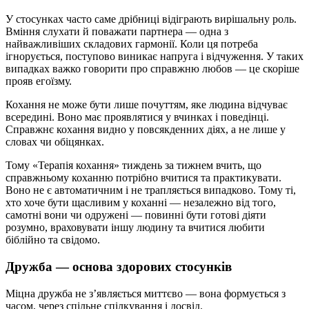
У стосунках часто саме дрібниці відіграють вирішальну роль.
Вміння слухати й поважати партнера — одна з
найважливіших складових гармонії. Коли ця потреба
ігнорується, поступово виникає напруга і відчуження. У таких
випадках важко говорити про справжню любов — це скоріше
прояв егоїзму.
Кохання не може бути лише почуттям, яке людина відчуває
всередині. Воно має проявлятися у вчинках і поведінці.
Справжнє кохання видно у повсякденних діях, а не лише у
словах чи обіцянках.
Тому «Терапія кохання» тиждень за тижнем вчить, що
справжньому коханню потрібно вчитися та практикувати.
Воно не є автоматичним і не трапляється випадково. Тому ті,
хто хоче бути щасливим у коханні — незалежно від того,
самотні вони чи одружені — повинні бути готові діяти
розумно, враховувати іншу людину та вчитися любити
біблійно та свідомо.
Дружба — основа здорових стосунків
Міцна дружба не з’являється миттєво — вона формується з
часом, через спільне спілкування і досвід.