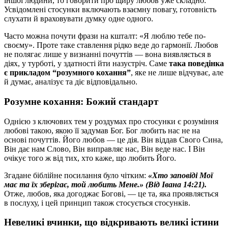
іншої людини, то говорити про щиру любов уже складно.
Усвідомлені стосунки включають взаємну повагу, готовність
слухати й враховувати думку одне одного.
Часто можна почути фрази на кшталт: «Я люблю тебе по-
своєму». Проте таке ставлення рідко веде до гармонії. Любов
не полягає лише у визнанні почуттів — вона виявляється в
діях, у турботі, у здатності йти назустріч. Саме
така поведінка
є прикладом “розумного кохання”
, яке не лише відчуває, але
й думає, аналізує та діє відповідально.
Розумне кохання: Божий стандарт
Однією з ключових тем у роздумах про стосунки є розуміння
любові такою, якою її задумав Бог. Бог любить нас не на
основі почуттів. Його любов — це дія. Він віддав Свого Сина,
Він дає нам Слово, Він виправляє нас, Він веде нас. І Він
очікує того ж від тих, хто каже, що любить Його.
Згадане біблійне посилання було чітким:
«Хто заповіді Мої
має та їх зберігає, той любить Мене.» (Від Івана 14:21).
Отже, любов, яка догоджає Богові, — це та, яка проявляється
в послуху, і цей принцип також стосується стосунків.
Невеликі вчинки, що відкривають великі істини