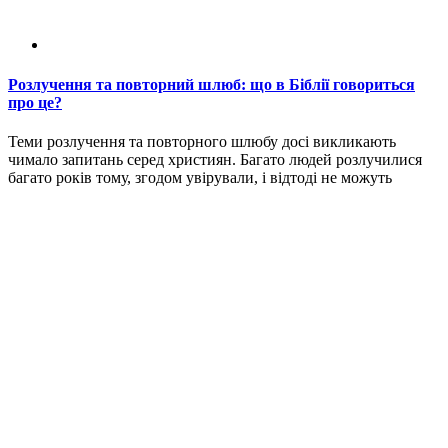
Розлучення та повторний шлюб: що в Біблії говориться
про це?
Теми розлучення та повторного шлюбу досі викликають
чимало запитань серед християн. Багато людей розлучилися
багато років тому, згодом увірували, і відтоді не можуть