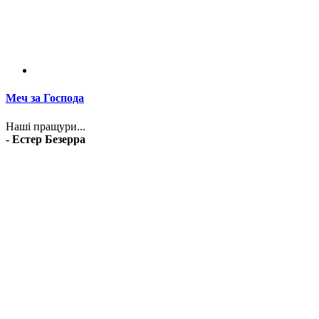
Меч за Господа
Наші пращури...
- Естер Безерра