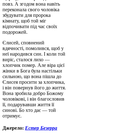
повз. А згодом вона навіть
переконала свого чоловіка
збудувати для пророка
кімнату, щоб той міг
відпочивати під час своїх
подорожей.
Єлисей, сповнений
вдячності, помолився, щоб у
неї народився син. І коли той
виріс, сталося лихо —
хлопчик помер. Але віра цієї
жінки в Бога була настільки
сильною, що вона пішла до
Єлисея просити за хлопчика,
і він повернув його до життя.
Вона зробила добро Божому
чоловікові, і він благословив
її, подарувавши життя її
синові. Бо хто дає — той
отримує.
Джерело:
Естер Безерра