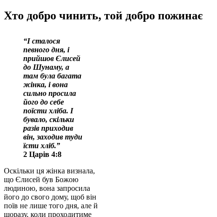
Хто добро чинить, той добро пожинає
“І сталося
певного дня, і
прийшов Єлисей
до Шунаму, а
там була багата
жінка, і вона
сильно просила
його до себе
поїсти хліба. І
бувало, скільки
разів приходив
він, заходив туди
їсти хліб.
”
2 Царів 4:8
Оскільки ця жінка визнала,
що Єлисей був Божою
людиною, вона запросила
його до свого дому, щоб він
поїв не лише того дня, але й
щоразу, коли проходитиме