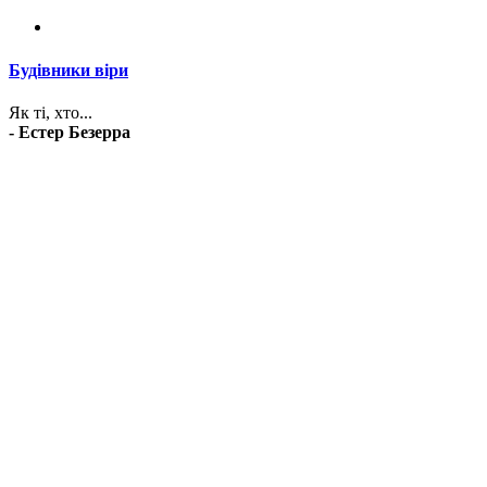
Будівники віри
Як ті, хто...
- Естер Безерра