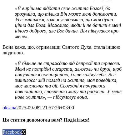
«Я вирішила віддати своє життя Богові, бо
зрозуміла, що тільки Він може мені допомогти.
Усе змінилося, коли я усвідомила, що моя душа
цінна для Бога. Можливо, люди й не бачили в мені
нічого доброго, але Бог бачив. Він піклувався про
мене».
Вона каже, що, отримавши Святого Духа, стала іншою
людиною.
«Я більше не страждаю від депресії та тривоги.
Мені не потрібні сигарети, алкоголь чи друзі, щоб
почуватися повноцінною, і я не калічу себе. Все
змінилося: мій погляд на життя, моя поведінка,
моє мислення та дії. Сьогодні я почуваюся
повноцінною, сповненою миру та радості. У мене
нове життя», — підсумовує вона.
oksana
2025-09-08T21:57:26+03:00
Ця стаття допомогла вам? Поділіться!
Facebook
X