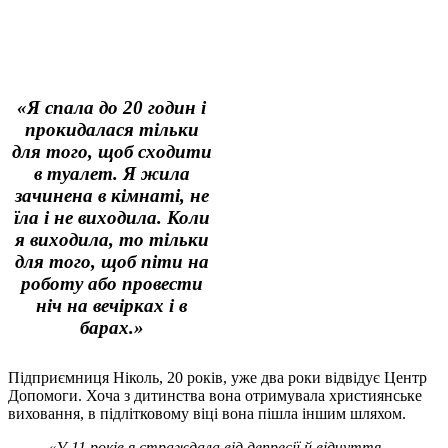
«Я спала до 20 годин і
прокидалася тільки
для того, щоб сходити
в туалет. Я жила
зачинена в кімнаті, не
їла і не виходила. Коли
я виходила, то тільки
для того, щоб піти на
роботу або провести
ніч на вечірках і в
барах.»
Підприємниця Ніколь, 20 років, уже два роки відвідує Центр
Допомоги. Хоча з дитинства вона отримувала християнське
виховання, в підлітковому віці вона пішла іншим шляхом.
«У 11 років я страждала від депресії й відчуття