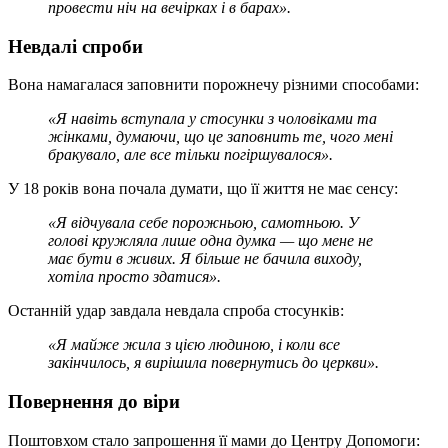
провести ніч на вечірках і в барах».
Невдалі спроби
Вона намагалася заповнити порожнечу різними способами:
«Я навіть вступала у стосунки з чоловіками та
жінками, думаючи, що це заповнить те, чого мені
бракувало, але все тільки погіршувалося».
У 18 років вона почала думати, що її життя не має сенсу:
«Я відчувала себе порожньою, самотньою. У
голові кружляла лише одна думка — що мене не
має бути в живих. Я більше не бачила виходу,
хотіла просто здатися».
Останній удар завдала невдала спроба стосунків:
«Я майже жила з цією людиною, і коли все
закінчилось, я вирішила повернутись до церкви».
Повернення до віри
Поштовхом стало запрошення її мами до Центру Допомоги: