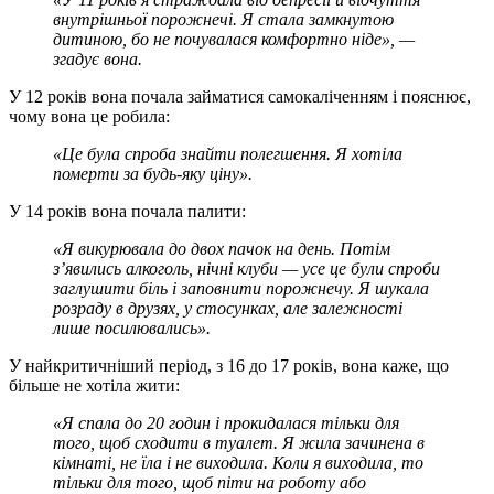
внутрішньої порожнечі. Я стала замкнутою
дитиною, бо не почувалася комфортно ніде», —
згадує вона.
У 12 років вона почала займатися самокаліченням і пояснює,
чому вона це робила:
«Це була спроба знайти полегшення. Я хотіла
померти за будь-яку ціну».
У 14 років вона почала палити:
«Я викурювала до двох пачок на день. Потім
з’явились алкоголь, нічні клуби — усе це були спроби
заглушити біль і заповнити порожнечу. Я шукала
розраду в друзях, у стосунках, але залежності
лише посилювались».
У найкритичніший період, з 16 до 17 років, вона каже, що
більше не хотіла жити:
«Я спала до 20 годин і прокидалася тільки для
того, щоб сходити в туалет. Я жила зачинена в
кімнаті, не їла і не виходила. Коли я виходила, то
тільки для того, щоб піти на роботу або